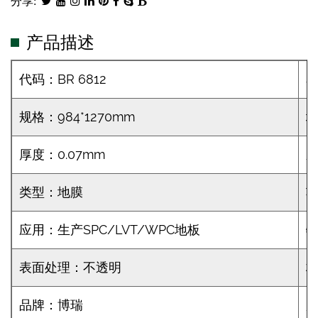
分享:
产品描述
代码：BR 6812
规格：984*1270mm
地
厚度：0.07mm
类型：地膜
应用：生产SPC/LVT/WPC地板
表面处理：不透明
材
品牌：博瑞
起