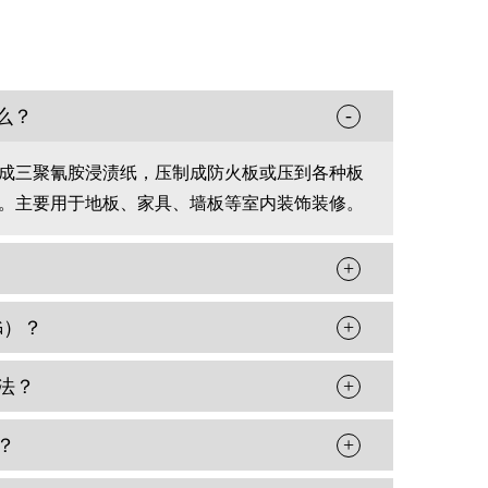
么？
-
成三聚氰胺浸渍纸，压制成防火板或压到各种板
。主要用于地板、家具、墙板等室内装饰装修。
+
G）？
+
法？
+
？
+