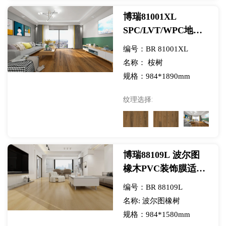
博瑞81001XL
SPC/LVT/WPC地板
用桉树PVC装饰膜-展
编号：BR 81001XL
览
名称： 桉树
规格：984*1890mm
纹理选择:
博瑞88109L 波尔图
橡木PVC装饰膜适用
于SPC/LVT/WPC地
编号：BR 88109L
板-展览
名称: 波尔图橡树
规格：984*1580mm