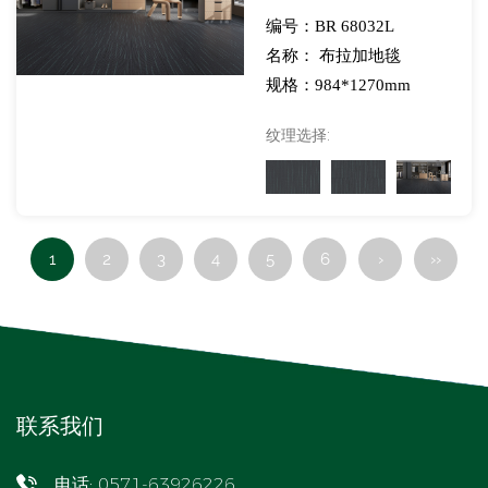
饰膜适用于
编号：BR 68032L
SPC/LVT/WPC地板-
名称： 布拉加地毯
展览
规格：984*1270mm
纹理选择:
1
2
3
4
5
6
›
››
联系我们
电话: 0571-63926226