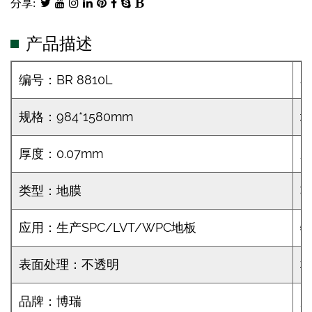
分享:
产品描述
编号：BR 8810L
规格：984*1580mm
地
厚度：0.07mm
类型：地膜
应用：生产SPC/LVT/WPC地板
表面处理：不透明
材
品牌：博瑞
起