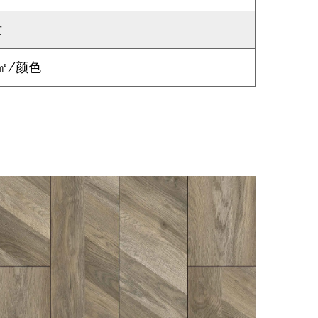
质
㎡/颜色