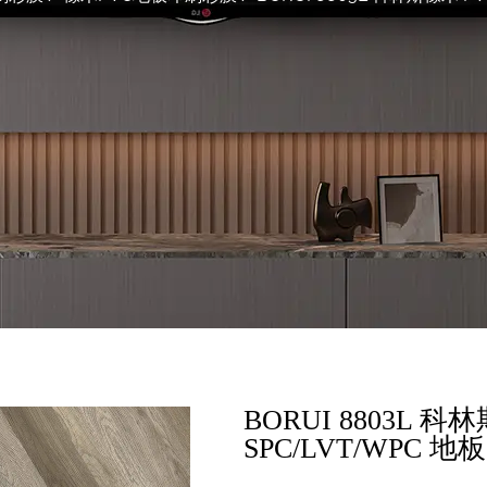
BORUI 8803L 
SPC/LVT/WPC 地板