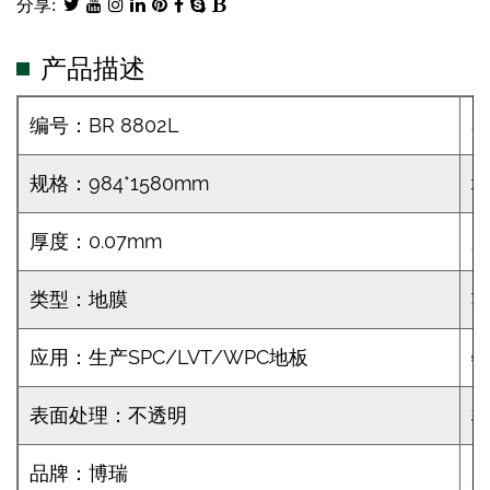
分享:
产品描述
编号：BR 8802L
规格：984*1580mm
地
厚度：0.07mm
类型：地膜
应用：生产SPC/LVT/WPC地板
表面处理：不透明
材
品牌：博瑞
起